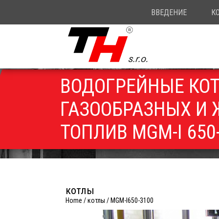
ВВЕДЕНИЕ
К
ВОДОГРЕЙНЫЕ КО
ГАЗООБРАЗНЫХ И
ТОПЛИВ MGM-I 650
котлы
Home
/
котлы
/
MGM-I650-3100