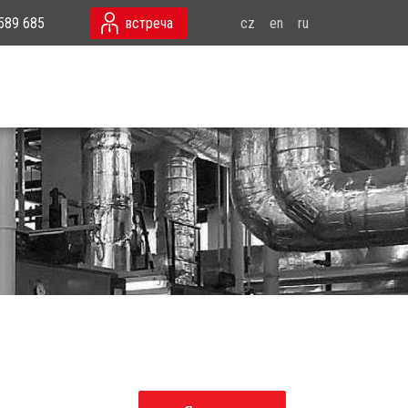
589 685
встреча
cz
en
ru