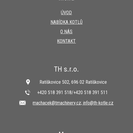
ÚVOD
NABÍDKA KOTLŮ
O NÁS
KONTAKT
TH s.r.o.
Ratíškovice 502, 696 02 Ratíškovice
+420 518 391 518/+420 518 391 511
machacek@tmachinery.cz; info@th-kotle.cz