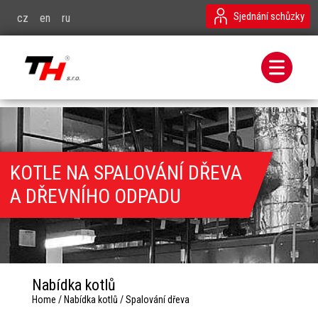
Sjednání schůzky
cz
en
ru
KOTLE NA SPALOVÁNÍ DŘEVA
A DŘEVNÍHO ODPADU
Nabídka kotlů
Home
/
Nabídka kotlů
/
Spalování dřeva