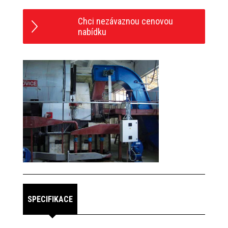
Chci nezávaznou cenovou
nabídku
SPECIFIKACE